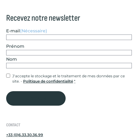
Recevez notre newsletter
E-mail
(Nécessaire)
Nom
Prénom
Nom
Confidentialité
(Nécessaire)
J‘accepte le stockage et le traitement de mes données par ce
site. -
Politique de confidentialité
*
Je m'inscris
CONTACT
+33 (0)6.33.30.36.99