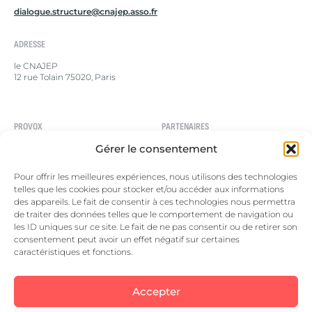
dialogue.structure@cnajep.asso.fr
ADRESSE
le CNAJEP
12 rue Tolain 75020, Paris
PROVOX
PARTENAIRES
Gérer le consentement
Le dialogue structuré
Le CNAJEP
Campagne en cours
Le portail Européen de la
Pour offrir les meilleures expériences, nous utilisons des technologies
jeunesse
Campagnes terminées
telles que les cookies pour stocker et/ou accéder aux informations
Le Forum européen de la
des appareils. Le fait de consentir à ces technologies nous permettra
Nous contacter
jeunesse
de traiter des données telles que le comportement de navigation ou
les ID uniques sur ce site. Le fait de ne pas consentir ou de retirer son
consentement peut avoir un effet négatif sur certaines
caractéristiques et fonctions.
Accepter