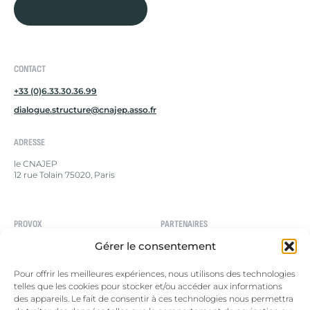
Je m'inscris
CONTACT
+33 (0)6.33.30.36.99
dialogue.structure@cnajep.asso.fr
ADRESSE
le CNAJEP
12 rue Tolain 75020, Paris
PROVOX
PARTENAIRES
Gérer le consentement
Le dialogue structuré
Le CNAJEP
Campagne en cours
Le portail Européen de la
Pour offrir les meilleures expériences, nous utilisons des technologies
jeunesse
Campagnes terminées
telles que les cookies pour stocker et/ou accéder aux informations
Le Forum européen de la
des appareils. Le fait de consentir à ces technologies nous permettra
Nous contacter
jeunesse