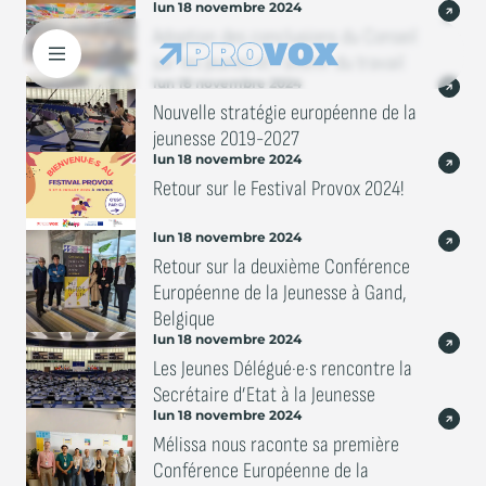
lun 18 novembre 2024
Aller
Adoption des conclusions du Conseil
au
sur les jeunes et l’avenir du travail
contenu
Open
lun 18 novembre 2024
main
Nouvelle stratégie européenne de la
menu
jeunesse 2019-2027
lun 18 novembre 2024
Retour sur le Festival Provox 2024!
lun 18 novembre 2024
Retour sur la deuxième Conférence
Européenne de la Jeunesse à Gand,
Belgique
lun 18 novembre 2024
Les Jeunes Délégué·e·s rencontre la
Secrétaire d’Etat à la Jeunesse
lun 18 novembre 2024
Mélissa nous raconte sa première
Conférence Européenne de la